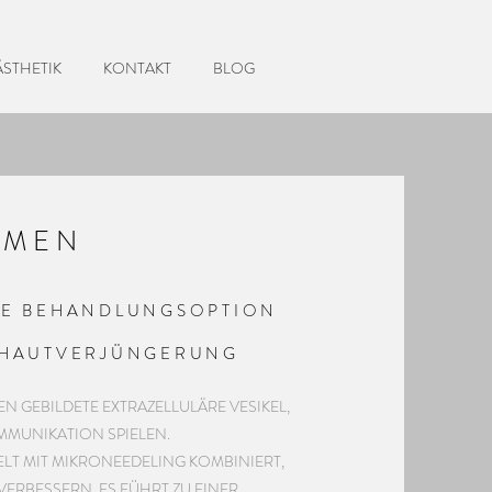
ÄSTHETIK
KONTAKT
BLOG
OMEN
HE BEHANDLUNGSOPTION
 HAUTVERJÜNGERUNG
N GEBILDETE EXTRAZELLULÄRE VESIKEL,
OMMUNIKATION SPIELEN.
IELT MIT MIKRONEEDELING KOMBINIERT,
VERBESSERN. ES FÜHRT ZU EINER